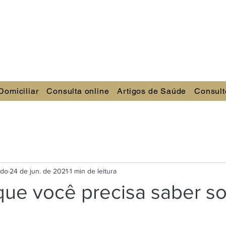
Domiciliar
Consulta online
Artigos de Saúde
Consult
ndo
24 de jun. de 2021
1 min de leitura
que você precisa saber s
e