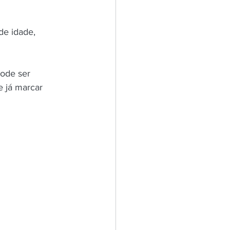
de idade, 
ode ser 
e já marcar 