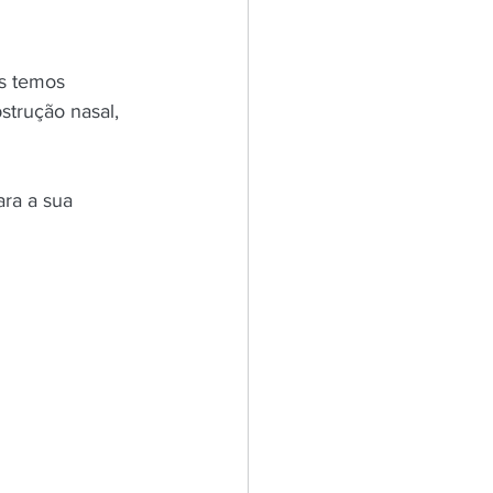
ós temos 
trução nasal, 
ra a sua 