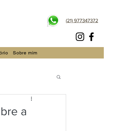
(21) 977347372
ório
Sobre mim
obre a