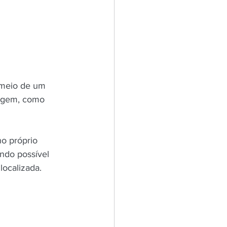
r meio de um 
agem, como 
o próprio 
endo possível 
localizada.