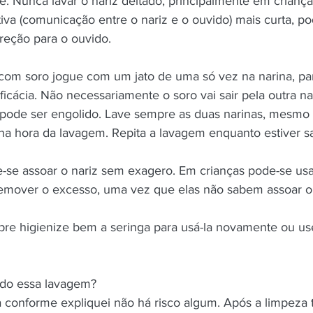
te. Nunca lavar o nariz deitado, principalmente em criança
iva (comunicação entre o nariz e o ouvido) mais curta, po
creção para o ouvido.
com soro jogue com um jato de uma só vez na narina, pa
cácia. Não necessariamente o soro vai sair pela outra nar
pode ser engolido. Lave sempre as duas narinas, mesmo
 na hora da lavagem. Repita a lavagem enquanto estiver s
se assoar o nariz sem exagero. Em crianças pode-se usar
 remover o excesso, uma vez que elas não sabem assoar o 
re higienize bem a seringa para usá-la novamente ou us
ndo essa lavagem?
conforme expliquei não há risco algum. Após a limpeza t