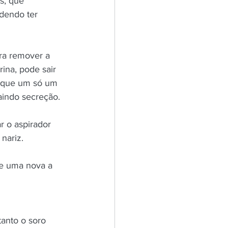
s, que 
dendo ter 
ra remover a 
ina, pode sair 
 que um só um 
aindo secreção. 
 o aspirador 
nariz. 
e uma nova a 
anto o soro 