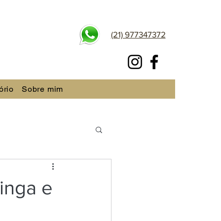
(21) 977347372
ório
Sobre mim
inga e