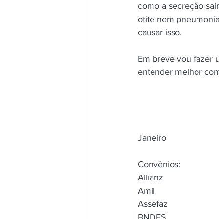
como a secreção sair
otite nem pneumonia
causar isso.
Em breve vou fazer u
entender melhor como
                                                       Atendiment
Janeiro
Convênios:
Allianz
Amil
Assefaz
BNDES