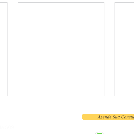
ndo
Agende Sua Consul
ala 509