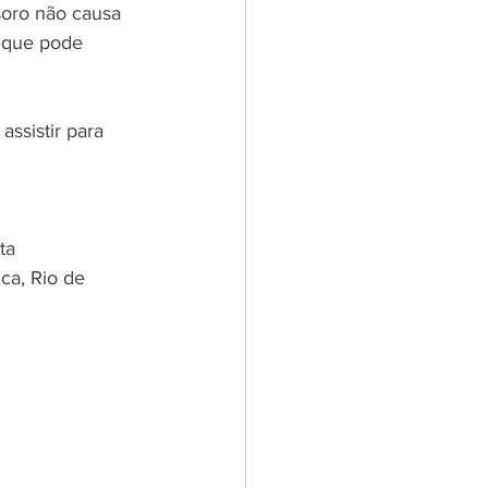
soro não causa 
 que pode 
ssistir para 
ista