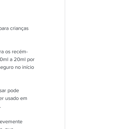
para crianças 
ra os recém-
10ml a 20ml por 
eguro no início 
sar pode 
ser usado em 
. 
levemente 