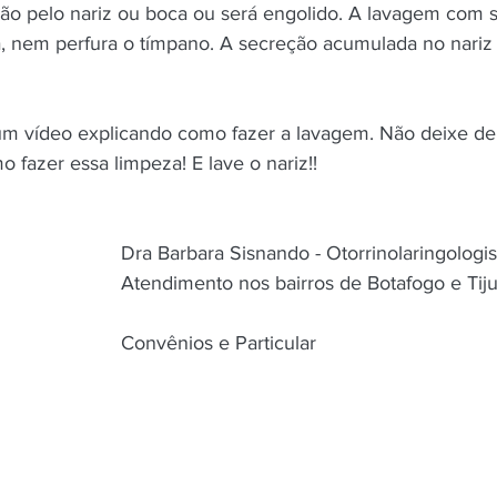
ão pelo nariz ou boca ou será engolido. A lavagem com 
, nem perfura o tímpano. A secreção acumulada no nariz
m vídeo explicando como fazer a lavagem. Não deixe de a
 fazer essa limpeza! E lave o nariz!!
                                                       Dra Barbara Sisnando - Otorrinolaringolog
o nos bairros de Botafogo e Tijuca, Rio de 
                                                       Convênios e Particular