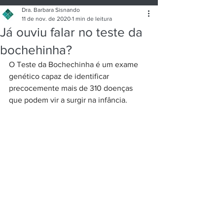
Artigos de Saúde
Consultório
Dra. Barbara Sisnando
11 de nov. de 2020
1 min de leitura
Já ouviu falar no teste da
Sobre mim
bochehinha?
O Teste da Bochechinha é um exame 
genético capaz de identificar 
precocemente mais de 310 doenças 
que podem vir a surgir na infância.