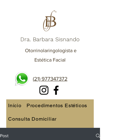
Dra. Barbara Sisnando
Otorrinolaringologista e
Estética Facial
(21) 977347372
Início
Procedimentos Estéticos
Consulta Domiciliar
Consulta online
Post