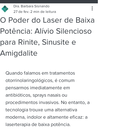
Artigos de Saúde
Consultório
Dra. Barbara Sisnando
27 de fev.
2 min de leitura
O Poder do Laser de Baixa
Sobre mim
Potência: Alívio Silencioso
para Rinite, Sinusite e
Amigdalite
Quando falamos em tratamentos 
otorrinolaringológicos, é comum 
pensarmos imediatamente em 
antibióticos, sprays nasais ou 
procedimentos invasivos. No entanto, a 
tecnologia trouxe uma alternativa 
moderna, indolor e altamente eficaz: a 
laserterapia de baixa potência.