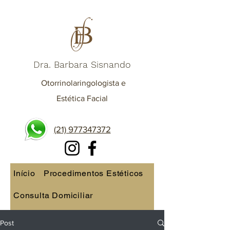
Dra. Barbara Sisnando
Otorrinolaringologista e
Estética Facial
(21) 977347372
Início
Procedimentos Estéticos
Consulta Domiciliar
Consulta online
Post