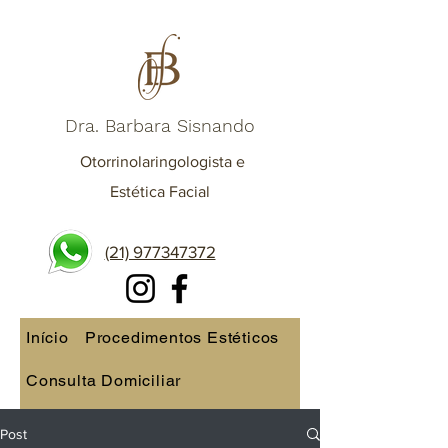
Dra. Barbara Sisnando
Otorrinolaringologista e
Estética Facial
(21) 977347372
Início
Procedimentos Estéticos
Consulta Domiciliar
Consulta online
Post