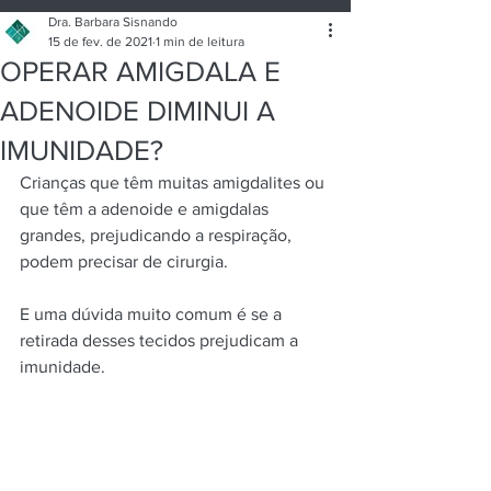
Artigos de Saúde
Consultório
Dra. Barbara Sisnando
15 de fev. de 2021
1 min de leitura
OPERAR AMIGDALA E
Sobre mim
ADENOIDE DIMINUI A
IMUNIDADE?
Crianças que têm muitas amigdalites ou 
que têm a adenoide e amigdalas 
grandes, prejudicando a respiração, 
podem precisar de cirurgia.
E uma dúvida muito comum é se a 
retirada desses tecidos prejudicam a 
imunidade.