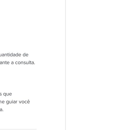
nte a consulta.
s que 
me guiar você 
a.