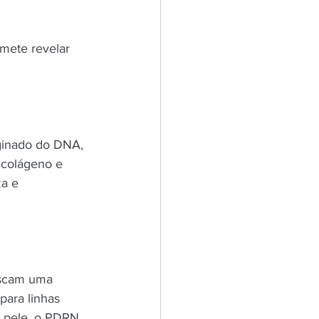
mete revelar 
ginado do DNA, 
 colágeno e 
a e 
uscam uma 
ara linhas 
a pele, o PDRN 