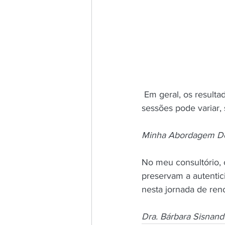
 Em geral, os resultados começam a se manifestar após a primeira sessão. A quantidade de 
sessões pode variar,
Minha Abordagem Del
No meu consultório,
preservam a autentic
nesta jornada de ren
Dra. Bárbara Sisnan