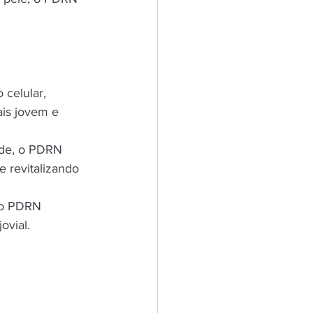
celular, 
ais jovem e 
ade, o PDRN 
 revitalizando 
 o PDRN 
ovial.