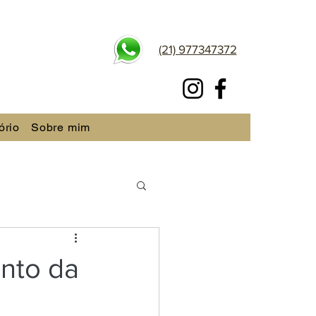
(21) 977347372
ório
Sobre mim
nto da