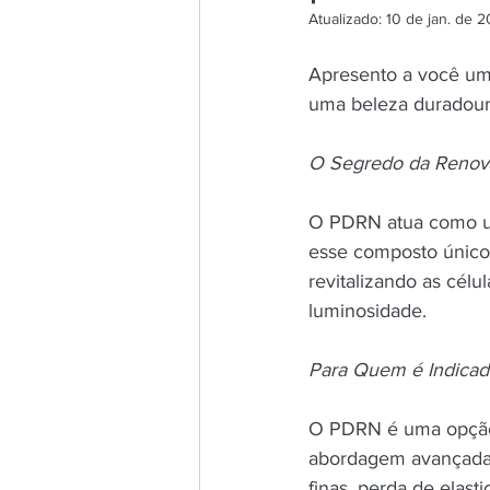
Atualizado:
10 de jan. de 
Apresento a você um
uma beleza duradour
O Segredo da Renova
O PDRN atua como um
esse composto único
revitalizando as célu
luminosidade.
Para Quem é Indicad
O PDRN é uma opção 
abordagem avançada 
finas, perda de elast