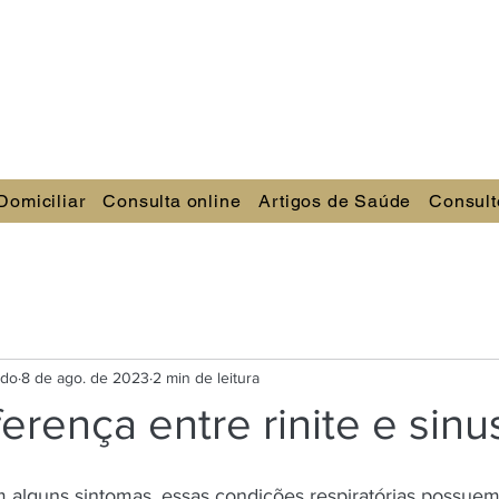
Domiciliar
Consulta online
Artigos de Saúde
Consult
ndo
8 de ago. de 2023
2 min de leitura
ferença entre rinite e sinu
alguns sintomas, essas condições respiratórias possuem c