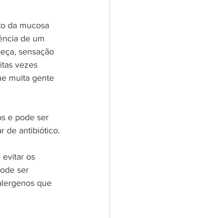
nto da mucosa 
ência de um 
beça, sensação 
itas vezes 
ue muita gente 
os e pode ser 
r de antibiótico.
evitar os 
ode ser 
alergenos que 