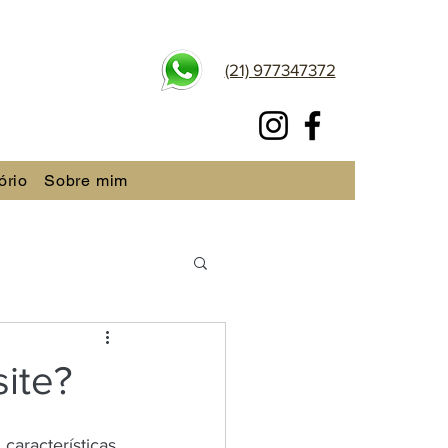
(21) 977347372
ório
Sobre mim
site?
aracterísticas 