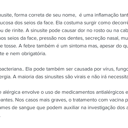
sinusite, forma correta de seu nome,  é uma inflamação ta
ucosa dos seios da face. Ela costuma surgir como decorr
u de rinite. A sinusite pode causar dor no rosto ou na ca
os seios da face, pressão nos dentes, secreção nasal, mu
 e tosse. A febre também é um sintoma mas, apesar do q
te e nem obrigatória. 
bacteriana.. Ela pode também ser causada por vírus, fung
gia. A maioria das sinusites são virais e não irá necessita
e alérgica envolve o uso de medicamentos antialérgicos e 
ntes. Nos casos mais graves, o tratamento com vacina p
ames de sangue que podem auxiliar na investigação dos 
.